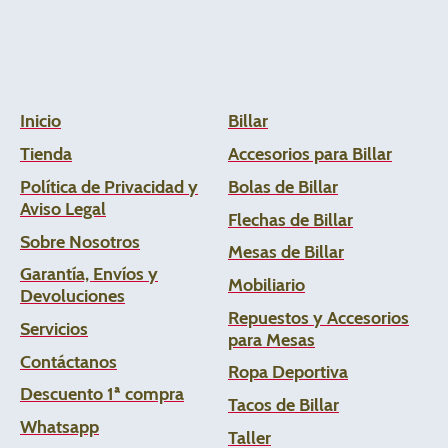
Inicio
Billar
Tienda
Accesorios para Billar
Política de Privacidad y
Bolas de Billar
Aviso Legal
Flechas de
Billar
Sobre Nosotros
Mesas de Billar
Garantía, Envíos y
Mobiliario
Devoluciones
Repuestos y Accesorios
Servicios
para Mesas
Contáctanos
Ropa Deportiva
Descuento 1ª compra
Tacos de Billar
Whats
app
Taller