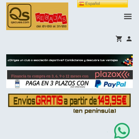
Español