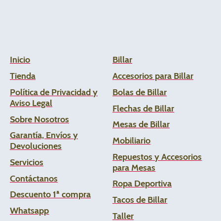
Inicio
Billar
Tienda
Accesorios para Billar
Política de Privacidad y
Bolas de Billar
Aviso Legal
Flechas de
Billar
Sobre Nosotros
Mesas de Billar
Garantía, Envíos y
Mobiliario
Devoluciones
Repuestos y Accesorios
Servicios
para Mesas
Contáctanos
Ropa Deportiva
Descuento 1ª compra
Tacos de Billar
Whats
app
Taller