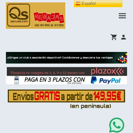
Español