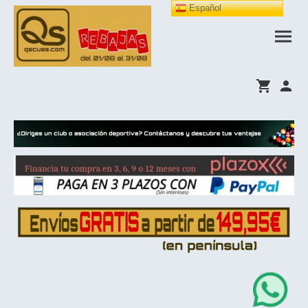
Español