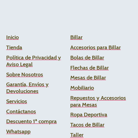
Inicio
Billar
Tienda
Accesorios para Billar
Política de Privacidad y
Bolas de Billar
Aviso Legal
Flechas de
Billar
Sobre Nosotros
Mesas de Billar
Garantía, Envíos y
Mobiliario
Devoluciones
Repuestos y Accesorios
Servicios
para Mesas
Contáctanos
Ropa Deportiva
Descuento 1ª compra
Tacos de Billar
Whats
app
Taller