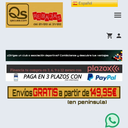
Español