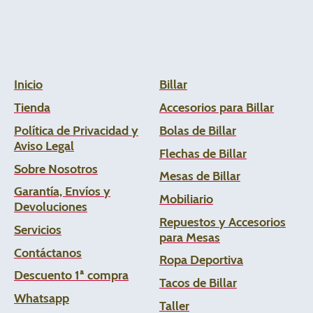
Inicio
Billar
Tienda
Accesorios para Billar
Política de Privacidad y
Bolas de Billar
Aviso Legal
Flechas de
Billar
Sobre Nosotros
Mesas de Billar
Garantía, Envíos y
Mobiliario
Devoluciones
Repuestos y Accesorios
Servicios
para Mesas
Contáctanos
Ropa Deportiva
Descuento 1ª compra
Tacos de Billar
Whats
app
Taller