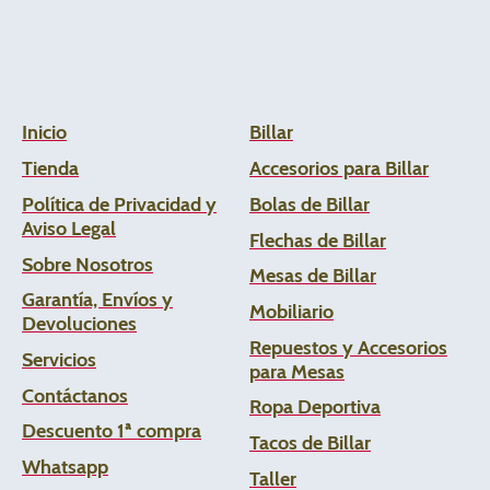
Inicio
Billar
Tienda
Accesorios para Billar
Política de Privacidad y
Bolas de Billar
Aviso Legal
Flechas de
Billar
Sobre Nosotros
Mesas de Billar
Garantía, Envíos y
Mobiliario
Devoluciones
Repuestos y Accesorios
Servicios
para Mesas
Contáctanos
Ropa Deportiva
Descuento 1ª compra
Tacos de Billar
Whats
app
Taller