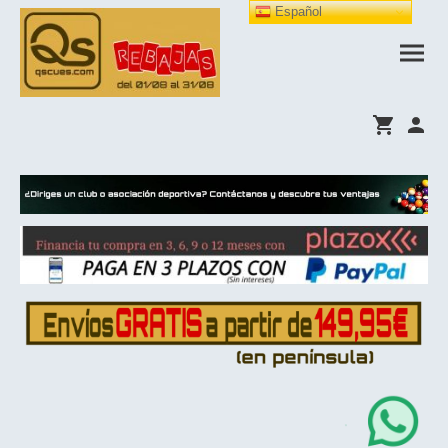
Español