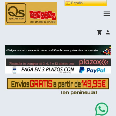
Español