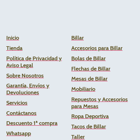
Inicio
Billar
Tienda
Accesorios para Billar
Política de Privacidad y
Bolas de Billar
Aviso Legal
Flechas de
Billar
Sobre Nosotros
Mesas de Billar
Garantía, Envíos y
Mobiliario
Devoluciones
Repuestos y Accesorios
Servicios
para Mesas
Contáctanos
Ropa Deportiva
Descuento 1ª compra
Tacos de Billar
Whats
app
Taller