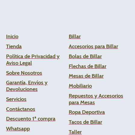
Inicio
Billar
Tienda
Accesorios para Billar
Política de Privacidad y
Bolas de Billar
Aviso Legal
Flechas de
Billar
Sobre Nosotros
Mesas de Billar
Garantía, Envíos y
Mobiliario
Devoluciones
Repuestos y Accesorios
Servicios
para Mesas
Contáctanos
Ropa Deportiva
Descuento 1ª compra
Tacos de Billar
Whats
app
Taller