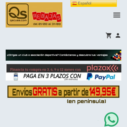
Español