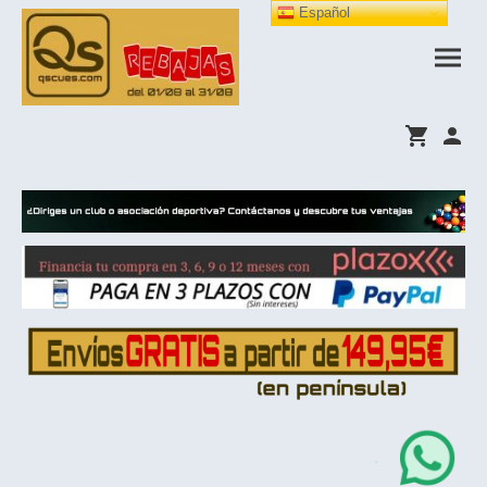
Español