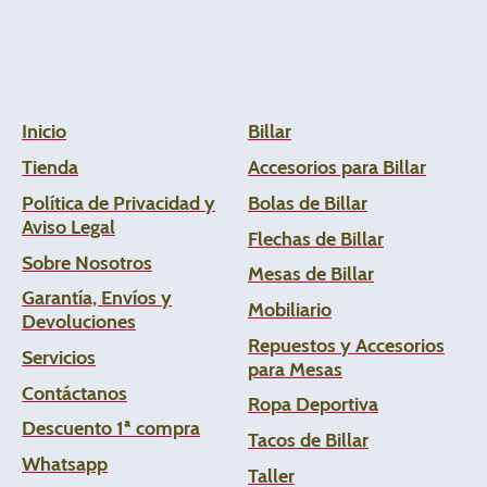
Inicio
Billar
Tienda
Accesorios para Billar
Política de Privacidad y
Bolas de Billar
Aviso Legal
Flechas de
Billar
Sobre Nosotros
Mesas de Billar
Garantía, Envíos y
Mobiliario
Devoluciones
Repuestos y Accesorios
Servicios
para Mesas
Contáctanos
Ropa Deportiva
Descuento 1ª compra
Tacos de Billar
Whats
app
Taller