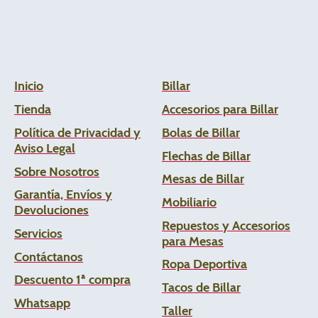
Inicio
Billar
Tienda
Accesorios para Billar
Política de Privacidad y
Bolas de Billar
Aviso Legal
Flechas de
Billar
Sobre Nosotros
Mesas de Billar
Garantía, Envíos y
Mobiliario
Devoluciones
Repuestos y Accesorios
Servicios
para Mesas
Contáctanos
Ropa Deportiva
Descuento 1ª compra
Tacos de Billar
Whats
app
Taller