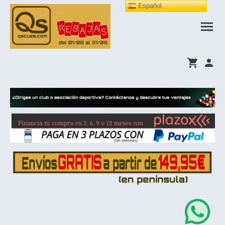
Español