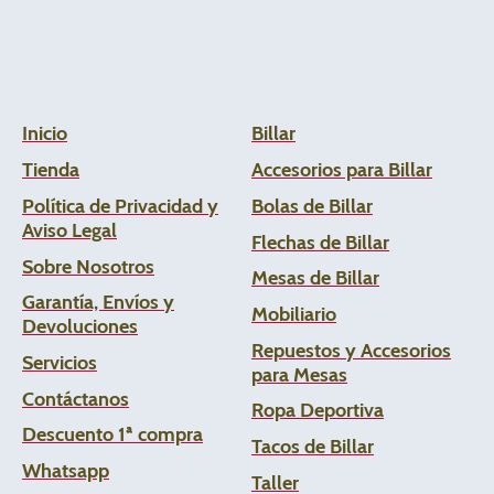
Inicio
Billar
Tienda
Accesorios para Billar
Política de Privacidad y
Bolas de Billar
Aviso Legal
Flechas de
Billar
Sobre Nosotros
Mesas de Billar
Garantía, Envíos y
Mobiliario
Devoluciones
Repuestos y Accesorios
Servicios
para Mesas
Contáctanos
Ropa Deportiva
Descuento 1ª compra
Tacos de Billar
Whats
app
Taller