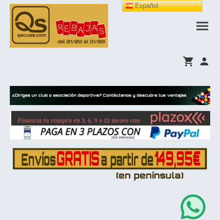
Español