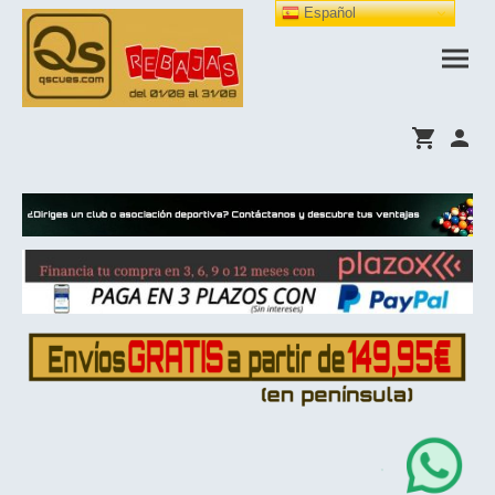
Español