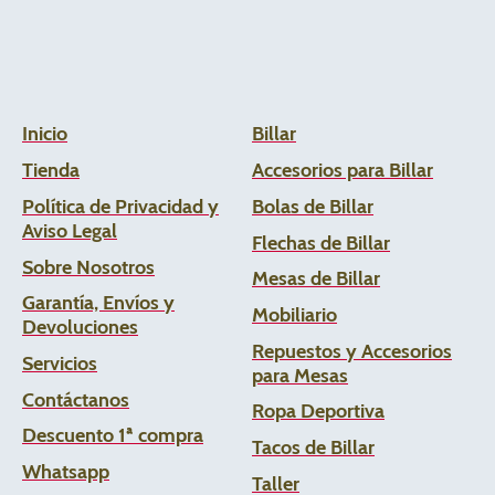
Inicio
Billar
Tienda
Accesorios para Billar
Política de Privacidad y
Bolas de Billar
Aviso Legal
Flechas de
Billar
Sobre Nosotros
Mesas de Billar
Garantía, Envíos y
Mobiliario
Devoluciones
Repuestos y Accesorios
Servicios
para Mesas
Contáctanos
Ropa Deportiva
Descuento 1ª compra
Tacos de Billar
Whats
app
Taller