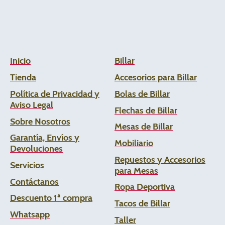
Inicio
Billar
Tienda
Accesorios para Billar
Política de Privacidad y
Bolas de Billar
Aviso Legal
Flechas de
Billar
Sobre Nosotros
Mesas de Billar
Garantía, Envíos y
Mobiliario
Devoluciones
Repuestos y Accesorios
Servicios
para Mesas
Contáctanos
Ropa Deportiva
Descuento 1ª compra
Tacos de Billar
Whats
app
Taller