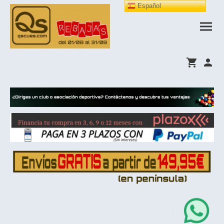
Español