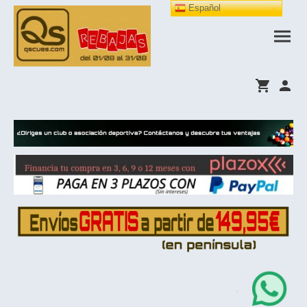
Español