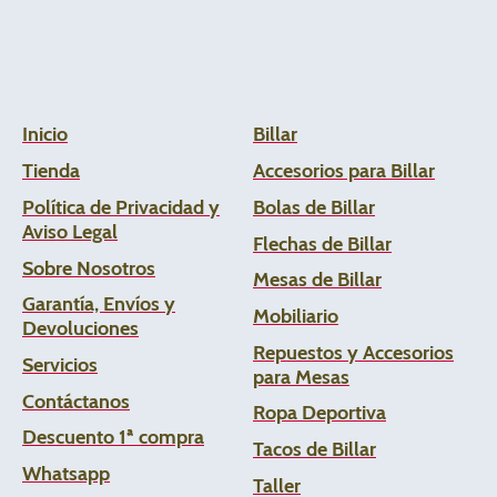
Inicio
Billar
Tienda
Accesorios para Billar
Política de Privacidad y
Bolas de Billar
Aviso Legal
Flechas de
Billar
Sobre Nosotros
Mesas de Billar
Garantía, Envíos y
Mobiliario
Devoluciones
Repuestos y Accesorios
Servicios
para Mesas
Contáctanos
Ropa Deportiva
Descuento 1ª compra
Tacos de Billar
Whats
app
Taller