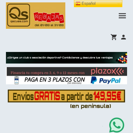
Español