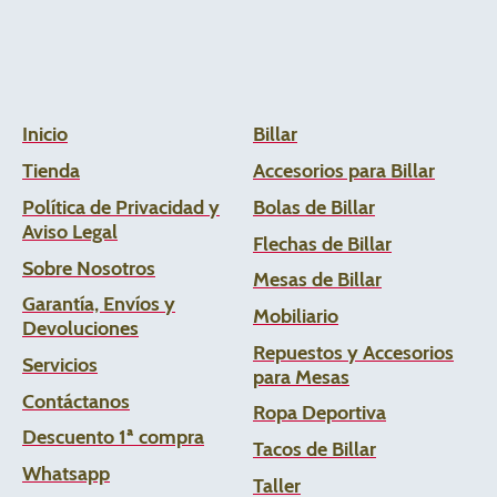
Inicio
Billar
Tienda
Accesorios para Billar
Política de Privacidad y
Bolas de Billar
Aviso Legal
Flechas de
Billar
Sobre Nosotros
Mesas de Billar
Garantía, Envíos y
Mobiliario
Devoluciones
Repuestos y Accesorios
Servicios
para Mesas
Contáctanos
Ropa Deportiva
Descuento 1ª compra
Tacos de Billar
Whats
app
Taller