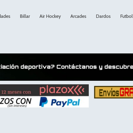
dades
Billar
Air Hockey
Arcades
Dardos
Futbol