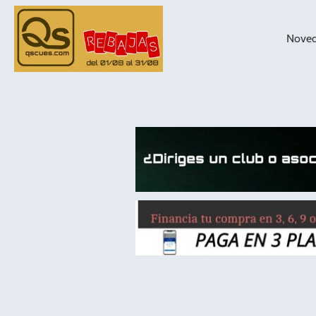
Nove
taqueras de
billar