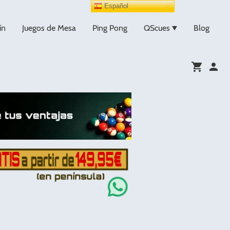
Español
ín
Juegos de Mesa
Ping Pong
QScues
Blog