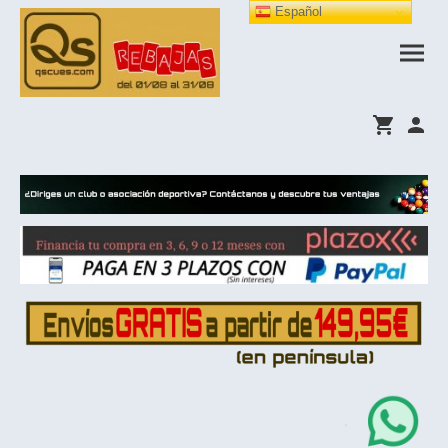
Español