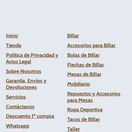
Inicio
Billar
Tienda
Accesorios para Billar
Política de Privacidad y
Bolas de Billar
Aviso Legal
Flechas de
Billar
Sobre Nosotros
Mesas de Billar
Garantía, Envíos y
Mobiliario
Devoluciones
Repuestos y Accesorios
Servicios
para Mesas
Contáctanos
Ropa Deportiva
Descuento 1ª compra
Tacos de Billar
Whats
app
Taller