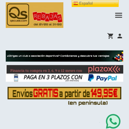
Español