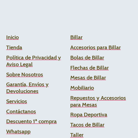
Inicio
Billar
Tienda
Accesorios para Billar
Política de Privacidad y
Bolas de Billar
Aviso Legal
Flechas de
Billar
Sobre Nosotros
Mesas de Billar
Garantía, Envíos y
Mobiliario
Devoluciones
Repuestos y Accesorios
Servicios
para Mesas
Contáctanos
Ropa Deportiva
Descuento 1ª compra
Tacos de Billar
Whats
app
Taller