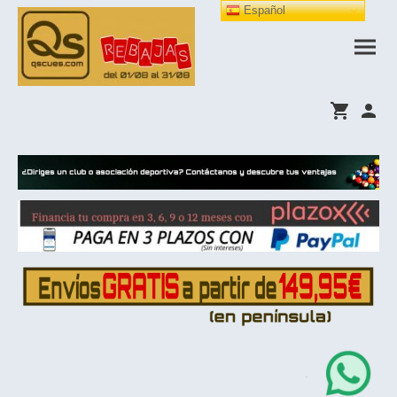
Español