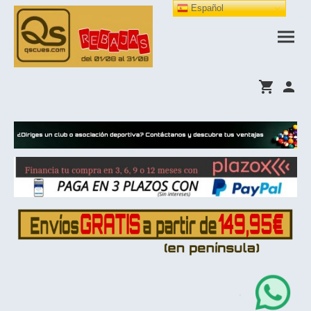
Español