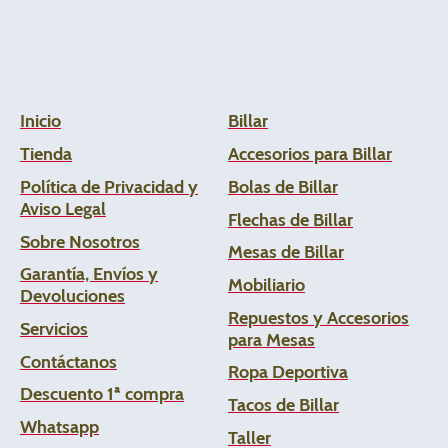
Inicio
Billar
Tienda
Accesorios para Billar
Política de Privacidad y
Bolas de Billar
Aviso Legal
Flechas de
Billar
Sobre Nosotros
Mesas de Billar
Garantía, Envíos y
Mobiliario
Devoluciones
Repuestos y Accesorios
Servicios
para Mesas
Contáctanos
Ropa Deportiva
Descuento 1ª compra
Tacos de Billar
Whats
app
Taller