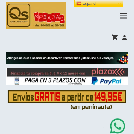
Español