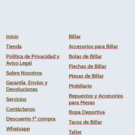
Inicio
Billar
Tienda
Accesorios para Billar
Política de Privacidad y
Bolas de Billar
Aviso Legal
Flechas de
Billar
Sobre Nosotros
Mesas de Billar
Garantía, Envíos y
Mobiliario
Devoluciones
Repuestos y Accesorios
Servicios
para Mesas
Contáctanos
Ropa Deportiva
Descuento 1ª compra
Tacos de Billar
Whats
app
Taller