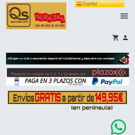
Español