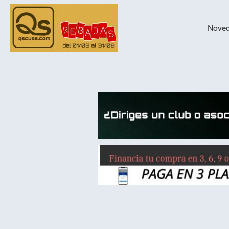
Nove
taqueras de
billar