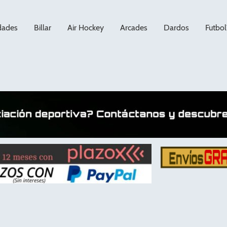
dades
Billar
Air Hockey
Arcades
Dardos
Futbol