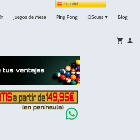
Español
ín
Juegos de Mesa
Ping Pong
QScues
Blog