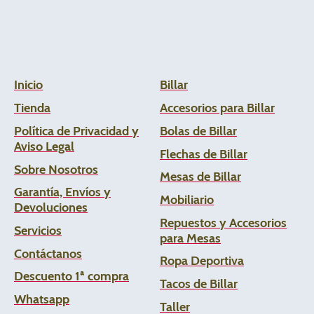
Inicio
Billar
Tienda
Accesorios para Billar
Política de Privacidad y
Bolas de Billar
Aviso Legal
Flechas de
Billar
Sobre Nosotros
Mesas de Billar
Garantía, Envíos y
Mobiliario
Devoluciones
Repuestos y Accesorios
Servicios
para Mesas
Contáctanos
Ropa Deportiva
Descuento 1ª compra
Tacos de Billar
Whats
app
Taller