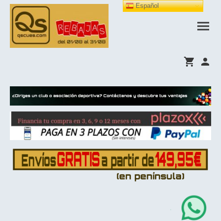
Español