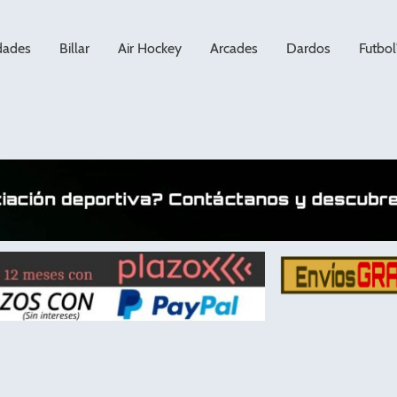
dades
Billar
Air Hockey
Arcades
Dardos
Futbol