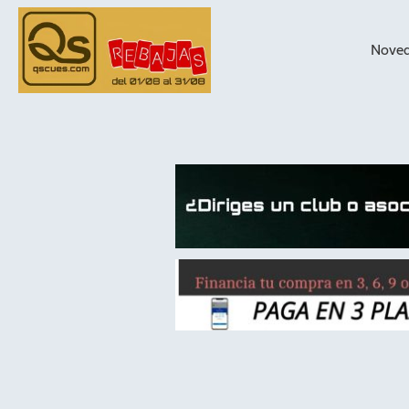
Nove
taqueras de
billar