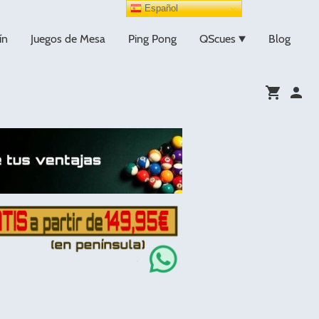
Español
ín
Juegos de Mesa
Ping Pong
QScues
Blog