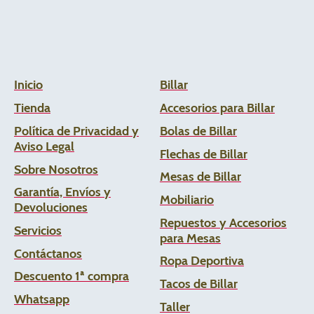
Inicio
Billar
Tienda
Accesorios para Billar
Política de Privacidad y
Bolas de Billar
Aviso Legal
Flechas de
Billar
Sobre Nosotros
Mesas de Billar
Garantía, Envíos y
Mobiliario
Devoluciones
Repuestos y Accesorios
Servicios
para Mesas
Contáctanos
Ropa Deportiva
Descuento 1ª compra
Tacos de Billar
Whats
app
Taller