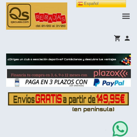
Español