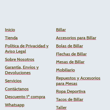
Inicio
Billar
Tienda
Accesorios para Billar
Política de Privacidad y
Bolas de Billar
Aviso Legal
Flechas de
Billar
Sobre Nosotros
Mesas de Billar
Garantía, Envíos y
Mobiliario
Devoluciones
Repuestos y Accesorios
Servicios
para Mesas
Contáctanos
Ropa Deportiva
Descuento 1ª compra
Tacos de Billar
Whats
app
Taller