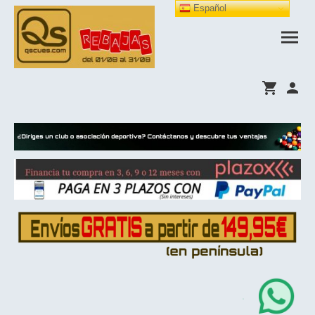
Español