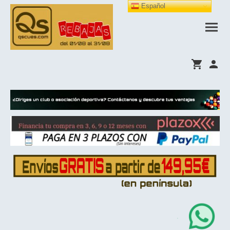
Español