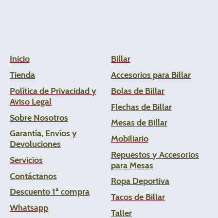
Inicio
Billar
Tienda
Accesorios para Billar
Política de Privacidad y
Bolas de Billar
Aviso Legal
Flechas de
Billar
Sobre Nosotros
Mesas de Billar
Garantía, Envíos y
Mobiliario
Devoluciones
Repuestos y Accesorios
Servicios
para Mesas
Contáctanos
Ropa Deportiva
Descuento 1ª compra
Tacos de Billar
Whats
app
Taller