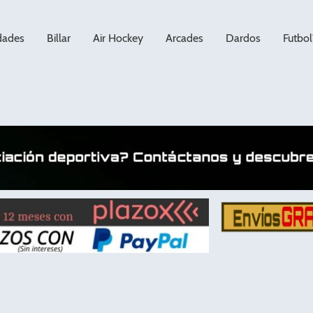
dades
Billar
Air Hockey
Arcades
Dardos
Futbol