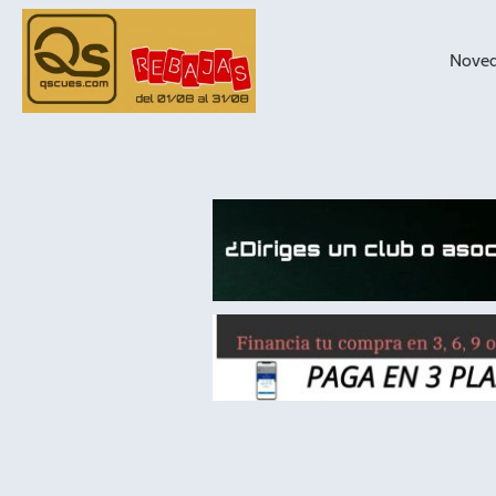
Nove
taqueras de
billar