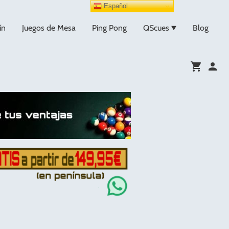
Español
ín
Juegos de Mesa
Ping Pong
QScues
Blog