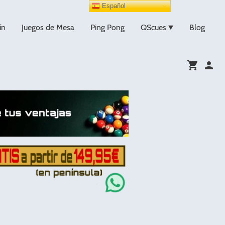
Español
ín
Juegos de Mesa
Ping Pong
QScues
Blog