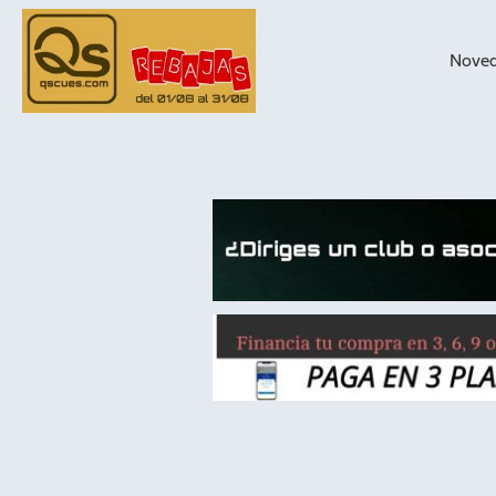
Nove
taqueras de
billar