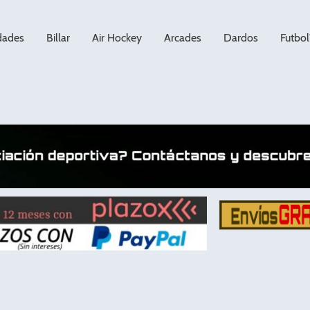
dades
Billar
Air Hockey
Arcades
Dardos
Futbol