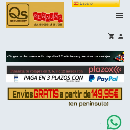
Español