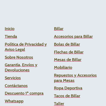
Inicio
Billar
Tienda
Accesorios para Billar
Política de Privacidad y
Bolas de Billar
Aviso Legal
Flechas de
Billar
Sobre Nosotros
Mesas de Billar
Garantía, Envíos y
Mobiliario
Devoluciones
Repuestos y Accesorios
Servicios
para Mesas
Contáctanos
Ropa Deportiva
Descuento 1ª compra
Tacos de Billar
Whats
app
Taller