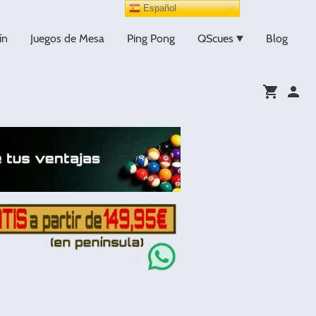
Español
ín
Juegos de Mesa
Ping Pong
QScues
Blog