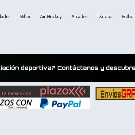
dades
Billar
Air Hockey
Arcades
Dardos
Futbol