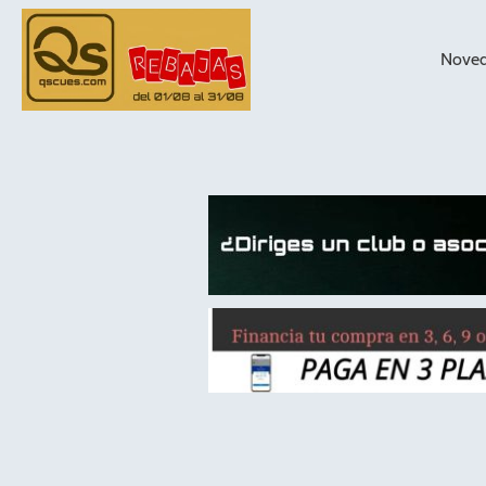
Nove
taqueras de
billar