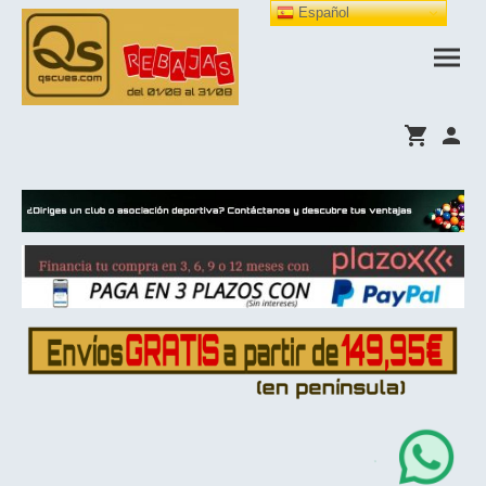
Español