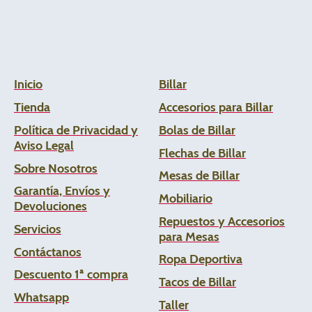
Inicio
Billar
Tienda
Accesorios para Billar
Política de Privacidad y
Bolas de Billar
Aviso Legal
Flechas de
Billar
Sobre Nosotros
Mesas de Billar
Garantía, Envíos y
Mobiliario
Devoluciones
Repuestos y Accesorios
Servicios
para Mesas
Contáctanos
Ropa Deportiva
Descuento 1ª compra
Tacos de Billar
Whats
app
Taller