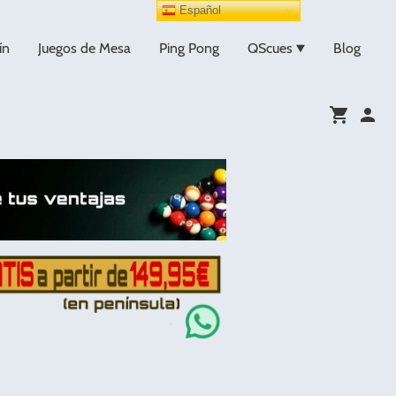
Español
ín
Juegos de Mesa
Ping Pong
QScues
Blog