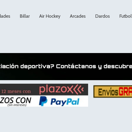
dades
Billar
Air Hockey
Arcades
Dardos
Futbol