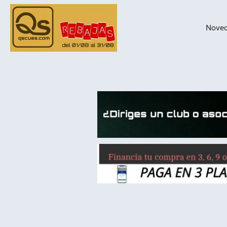
Nove
taqueras de
billar