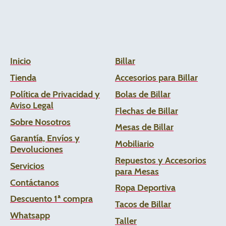
Inicio
Billar
Tienda
Accesorios para Billar
Política de Privacidad y
Bolas de Billar
Aviso Legal
Flechas de
Billar
Sobre Nosotros
Mesas de Billar
Garantía, Envíos y
Mobiliario
Devoluciones
Repuestos y Accesorios
Servicios
para Mesas
Contáctanos
Ropa Deportiva
Descuento 1ª compra
Tacos de Billar
Whats
app
Taller