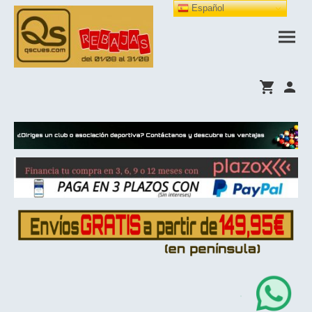
Español