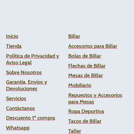
Inicio
Billar
Tienda
Accesorios para Billar
Política de Privacidad y
Bolas de Billar
Aviso Legal
Flechas de
Billar
Sobre Nosotros
Mesas de Billar
Garantía, Envíos y
Mobiliario
Devoluciones
Repuestos y Accesorios
Servicios
para Mesas
Contáctanos
Ropa Deportiva
Descuento 1ª compra
Tacos de Billar
Whats
app
Taller