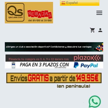
Español