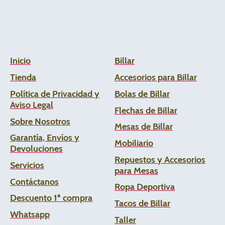
Inicio
Billar
Tienda
Accesorios para Billar
Política de Privacidad y
Bolas de Billar
Aviso Legal
Flechas de
Billar
Sobre Nosotros
Mesas de Billar
Garantía, Envíos y
Mobiliario
Devoluciones
Repuestos y Accesorios
Servicios
para Mesas
Contáctanos
Ropa Deportiva
Descuento 1ª compra
Tacos de Billar
Whats
app
Taller