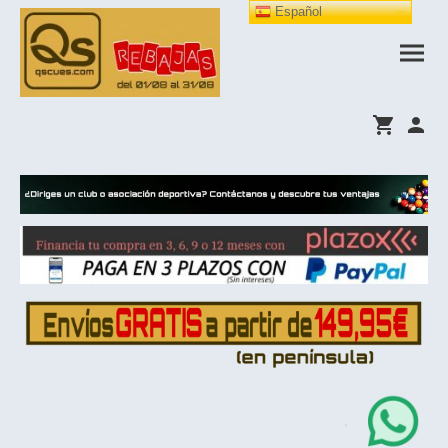
Español