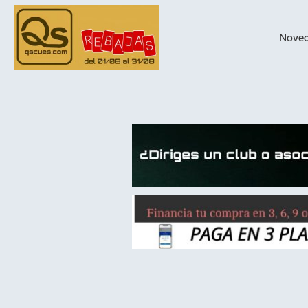
Nove
taqueras de
billar