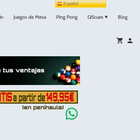
Español
ín
Juegos de Mesa
Ping Pong
QScues
Blog