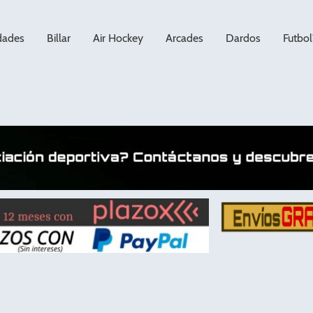
dades
Billar
Air Hockey
Arcades
Dardos
Futbol