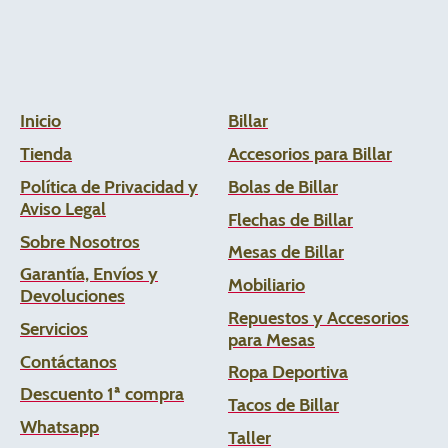
Inicio
Billar
Tienda
Accesorios para Billar
Política de Privacidad y
Bolas de Billar
Aviso Legal
Flechas de
Billar
Sobre Nosotros
Mesas de Billar
Garantía, Envíos y
Mobiliario
Devoluciones
Repuestos y Accesorios
Servicios
para Mesas
Contáctanos
Ropa Deportiva
Descuento 1ª compra
Tacos de Billar
Whats
app
Taller