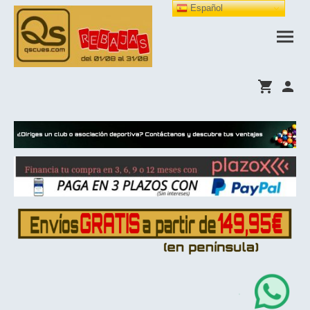
Español