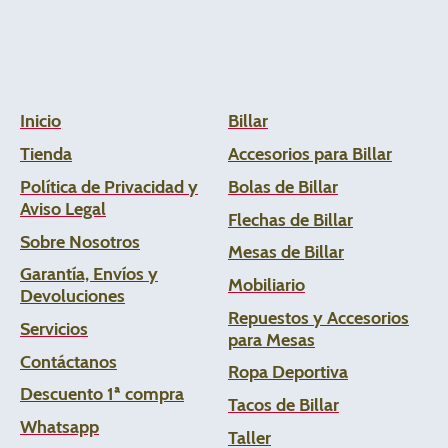
Inicio
Billar
Tienda
Accesorios para Billar
Política de Privacidad y
Bolas de Billar
Aviso Legal
Flechas de
Billar
Sobre Nosotros
Mesas de Billar
Garantía, Envíos y
Mobiliario
Devoluciones
Repuestos y Accesorios
Servicios
para Mesas
Contáctanos
Ropa Deportiva
Descuento 1ª compra
Tacos de Billar
Whats
app
Taller