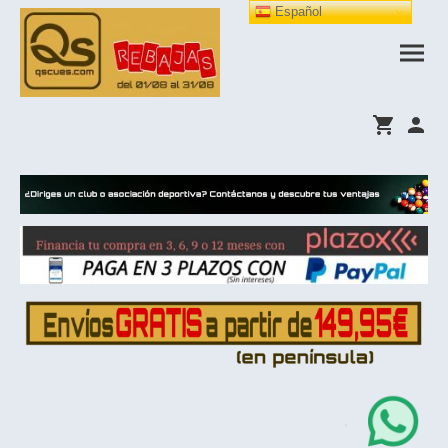
Español