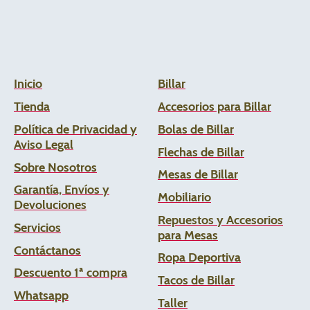
Inicio
Billar
Tienda
Accesorios para Billar
Política de Privacidad y
Bolas de Billar
Aviso Legal
Flechas de
Billar
Sobre Nosotros
Mesas de Billar
Garantía, Envíos y
Mobiliario
Devoluciones
Repuestos y Accesorios
Servicios
para Mesas
Contáctanos
Ropa Deportiva
Descuento 1ª compra
Tacos de Billar
Whats
app
Taller