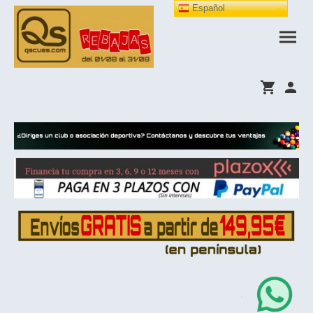
Español