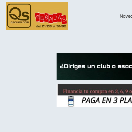
Nove
taqueras de
billar