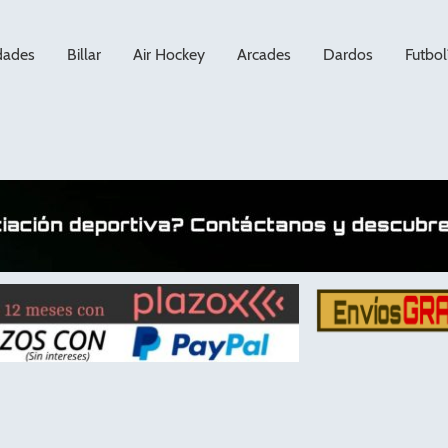
dades
Billar
Air Hockey
Arcades
Dardos
Futbol