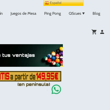
Español
ín
Juegos de Mesa
Ping Pong
QScues
Blog