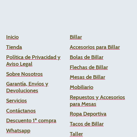
Inicio
Billar
Tienda
Accesorios para Billar
Política de Privacidad y
Bolas de Billar
Aviso Legal
Flechas de
Billar
Sobre Nosotros
Mesas de Billar
Garantía, Envíos y
Mobiliario
Devoluciones
Repuestos y Accesorios
Servicios
para Mesas
Contáctanos
Ropa Deportiva
Descuento 1ª compra
Tacos de Billar
Whats
app
Taller