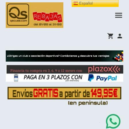
Español