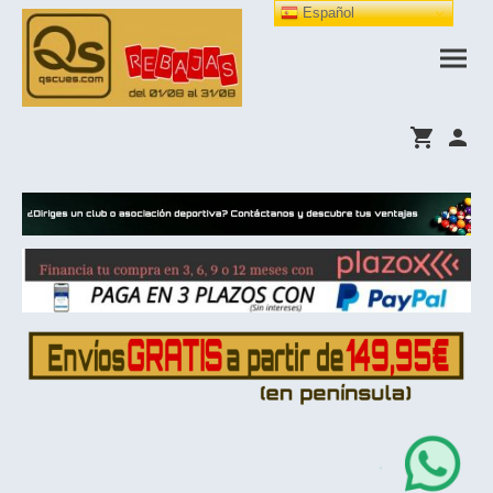
Español