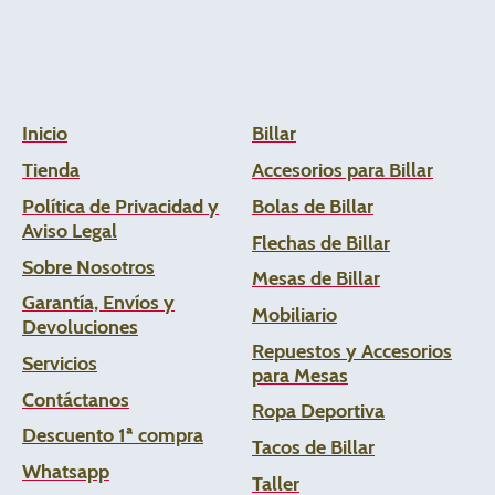
Inicio
Billar
Tienda
Accesorios para Billar
Política de Privacidad y
Bolas de Billar
Aviso Legal
Flechas de
Billar
Sobre Nosotros
Mesas de Billar
Garantía, Envíos y
Mobiliario
Devoluciones
Repuestos y Accesorios
Servicios
para Mesas
Contáctanos
Ropa Deportiva
Descuento 1ª compra
Tacos de Billar
Whats
app
Taller