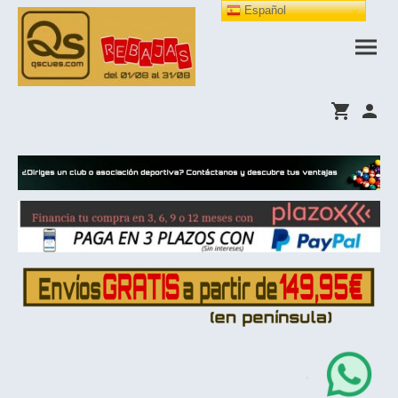
Español