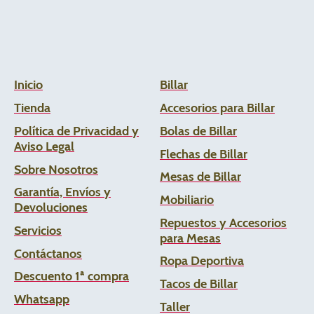
Inicio
Billar
Tienda
Accesorios para Billar
Política de Privacidad y
Bolas de Billar
Aviso Legal
Flechas de
Billar
Sobre Nosotros
Mesas de Billar
Garantía, Envíos y
Mobiliario
Devoluciones
Repuestos y Accesorios
Servicios
para Mesas
Contáctanos
Ropa Deportiva
Descuento 1ª compra
Tacos de Billar
Whats
app
Taller