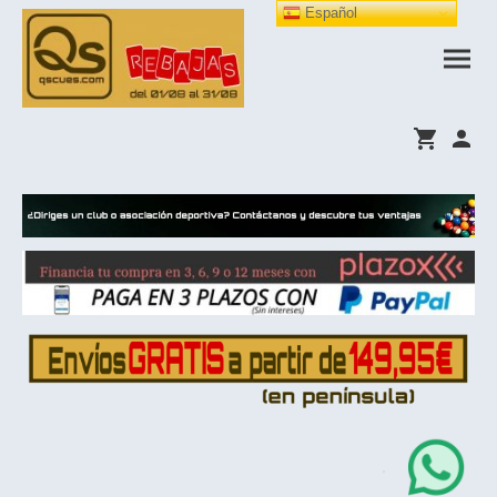
Español