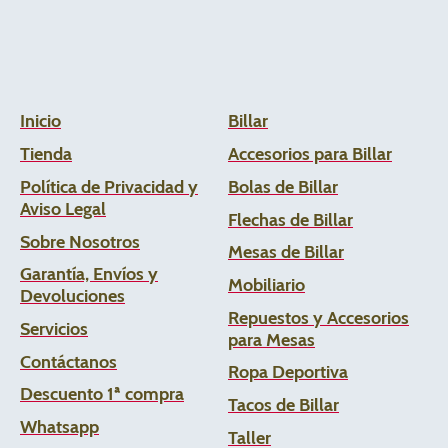
Inicio
Billar
Tienda
Accesorios para Billar
Política de Privacidad y
Bolas de Billar
Aviso Legal
Flechas de
Billar
Sobre Nosotros
Mesas de Billar
Garantía, Envíos y
Mobiliario
Devoluciones
Repuestos y Accesorios
Servicios
para Mesas
Contáctanos
Ropa Deportiva
Descuento 1ª compra
Tacos de Billar
Whats
app
Taller