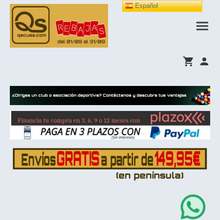
Español