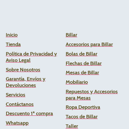
Inicio
Billar
Tienda
Accesorios para Billar
Política de Privacidad y
Bolas de Billar
Aviso Legal
Flechas de
Billar
Sobre Nosotros
Mesas de Billar
Garantía, Envíos y
Mobiliario
Devoluciones
Repuestos y Accesorios
Servicios
para Mesas
Contáctanos
Ropa Deportiva
Descuento 1ª compra
Tacos de Billar
Whats
app
Taller