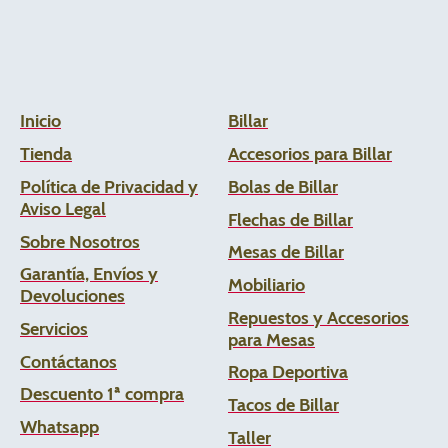
Inicio
Billar
Tienda
Accesorios para Billar
Política de Privacidad y
Bolas de Billar
Aviso Legal
Flechas de
Billar
Sobre Nosotros
Mesas de Billar
Garantía, Envíos y
Mobiliario
Devoluciones
Repuestos y Accesorios
Servicios
para Mesas
Contáctanos
Ropa Deportiva
Descuento 1ª compra
Tacos de Billar
Whats
app
Taller