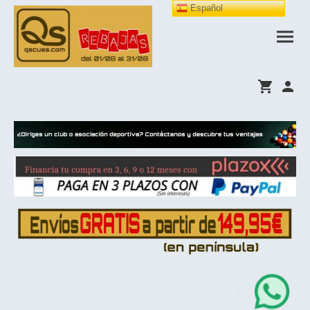
Español