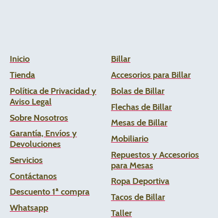
Inicio
Billar
Tienda
Accesorios para Billar
Política de Privacidad y
Bolas de Billar
Aviso Legal
Flechas de
Billar
Sobre Nosotros
Mesas de Billar
Garantía, Envíos y
Mobiliario
Devoluciones
Repuestos y Accesorios
Servicios
para Mesas
Contáctanos
Ropa Deportiva
Descuento 1ª compra
Tacos de Billar
Whats
app
Taller