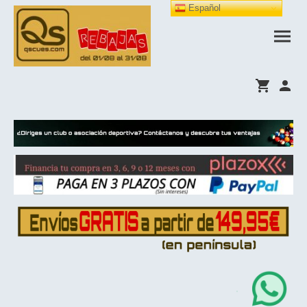
Español