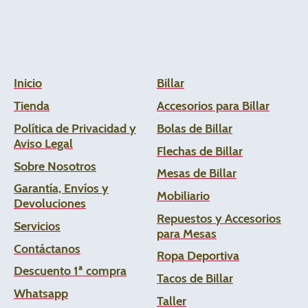
Inicio
Billar
Tienda
Accesorios para Billar
Política de Privacidad y
Bolas de Billar
Aviso Legal
Flechas de
Billar
Sobre Nosotros
Mesas de Billar
Garantía, Envíos y
Mobiliario
Devoluciones
Repuestos y Accesorios
Servicios
para Mesas
Contáctanos
Ropa Deportiva
Descuento 1ª compra
Tacos de Billar
Whats
app
Taller