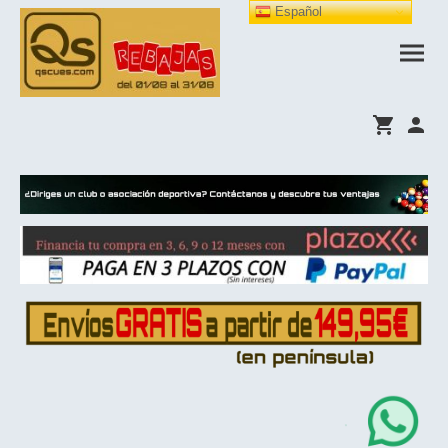
Español